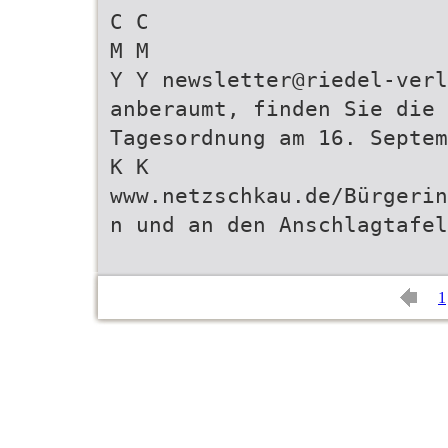
C C
M M
Y Y newsletter@riedel-verl
anberaumt, finden Sie die 
Tagesordnung am 16. Septem
K K
www.netzschkau.de/Bürgerin
n und an den Anschlagtafel
1