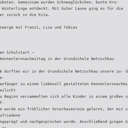
sboten. Gemeinsam wurden Schneeglöckchen, bunte Kro-
 Winterlinge entdeckt. Mit Guter Laune ging es für die
er zurück in die Kita.
zwerge mit Franzi, Lisa und Tobias
en Schulstart –
Kennenlernnachmittag in der Grundschule Netzschkau
6 durften wir in der Grundschule Netzschkau unsere zu- d
e-
anfänger zu einem liebevoll gestalteten Kennenlernnachmi
eilscht
u Beginn versammelten sich alle Kinder in einem großen u
f-
m wurde ein fröhlicher Osterhasenreim gelernt, der mit v
ufriedene
ngeprägt und nachgesprochen wurde. Anschließend gingen G
 ei-