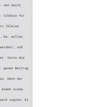
- nen Seite
- Schätze für
rn (kleine
. Da- wollen
werden), und
ei- Seite die
- genen Beitrag
un. Denn der
 kommt einem
weck zugute: Es