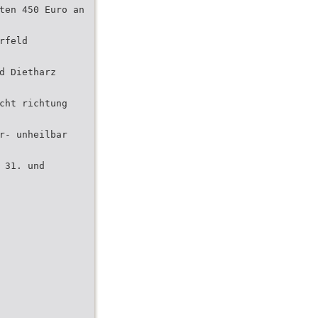
ten 450 Euro an
rfeld
d Dietharz
cht richtung
r- unheilbar
 31. und