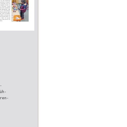
-
üh-
ren-