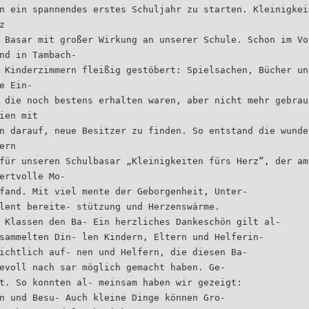
n ein spannendes erstes Schuljahr zu starten. Kleinigkei
z
 Basar mit großer Wirkung an unserer Schule. Schon im Vo
nd in Tambach-
 Kinderzimmern fleißig gestöbert: Spielsachen, Bücher un
e Ein-
 die noch bestens erhalten waren, aber nicht mehr gebrau
ien mit
n darauf, neue Besitzer zu finden. So entstand die wunde
ern
für unseren Schulbasar „Kleinigkeiten fürs Herz“, der am
ertvolle Mo-
fand. Mit viel mente der Geborgenheit, Unter-
lent bereite- stützung und Herzenswärme.
 Klassen den Ba- Ein herzliches Dankeschön gilt al-
sammelten Din- len Kindern, Eltern und Helferin-
ichtlich auf- nen und Helfern, die diesen Ba-
evoll nach sar möglich gemacht haben. Ge-
t. So konnten al- meinsam haben wir gezeigt:
n und Besu- Auch kleine Dinge können Gro-