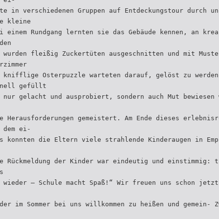
te in verschiedenen Gruppen auf Entdeckungstour durch un
e kleine
i einem Rundgang lernten sie das Gebäude kennen, an krea
den
 wurden fleißig Zuckertüten ausgeschnitten und mit Muste
rzimmer
 knifflige Osterpuzzle warteten darauf, gelöst zu werden
nell gefüllt
 nur gelacht und ausprobiert, sondern auch Mut bewiesen 
e Herausforderungen gemeistert. Am Ende dieses erlebnisr
 dem ei-
s konnten die Eltern viele strahlende Kinderaugen in Emp
e Rückmeldung der Kinder war eindeutig und einstimmig: t
s
 wieder – Schule macht Spaß!“ Wir freuen uns schon jetzt
der im Sommer bei uns willkommen zu heißen und gemein- Z