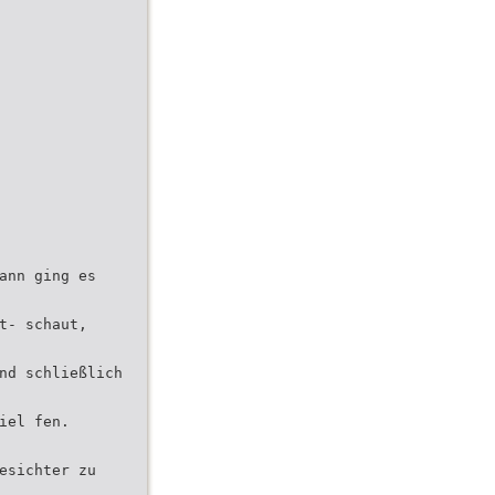
ann ging es
t- schaut,
nd schließlich
iel fen.
esichter zu